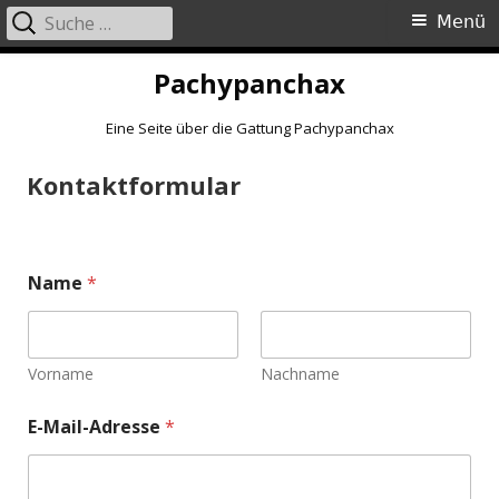
Suche
Primäres
Menü
nach:
Menü
Springe
Pachypanchax
zum
Inhalt
Eine Seite über die Gattung Pachypanchax
Kontaktformular
Name
*
Vorname
Nachname
E-Mail-Adresse
*