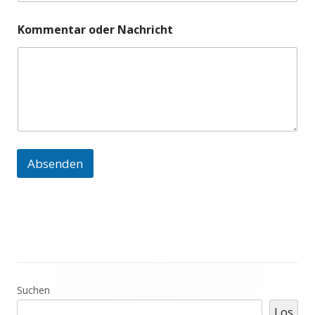
Kommentar oder Nachricht
Absenden
Haupt-
Suchen
Los