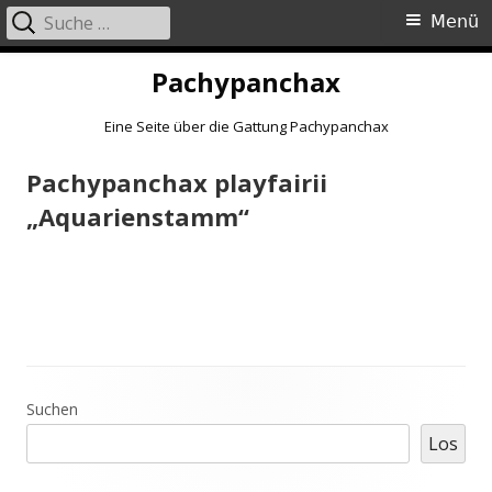
Suche
Primäres
Menü
nach:
Menü
Springe
Pachypanchax
zum
Inhalt
Eine Seite über die Gattung Pachypanchax
Pachypanchax playfairii
„Aquarienstamm“
Haupt-
Suchen
Los
Seitenleiste