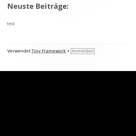
Neuste Beiträge:
test
Footer
Verwendet
Tiny Framework
•
Anmelden
Inhalt