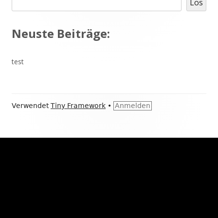
Los
Seitenleiste
Neuste Beiträge:
test
Footer
Verwendet
Tiny Framework
•
Anmelden
Inhalt