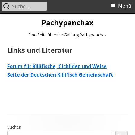
Suche
Primäres
Menü
nach:
Menü
Springe
Pachypanchax
zum
Inhalt
Eine Seite über die Gattung Pachypanchax
Links und Literatur
Forum für Killifische, Cichliden und Welse
Seite der Deutschen Killifisch Gemeinschaft
Haupt-
Suchen