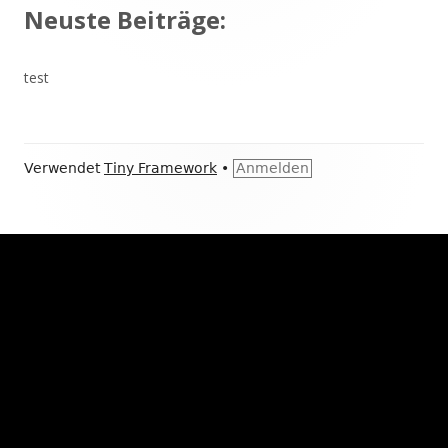
Neuste Beiträge:
test
Footer
Verwendet
Tiny Framework
•
Anmelden
Inhalt