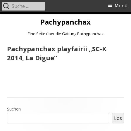
Suche
Primäres
Menü
nach:
Menü
Springe
Pachypanchax
zum
Inhalt
Eine Seite über die Gattung Pachypanchax
Pachypanchax playfairii „SC-K
2014, La Digue“
Haupt-
Suchen
Los
Seitenleiste